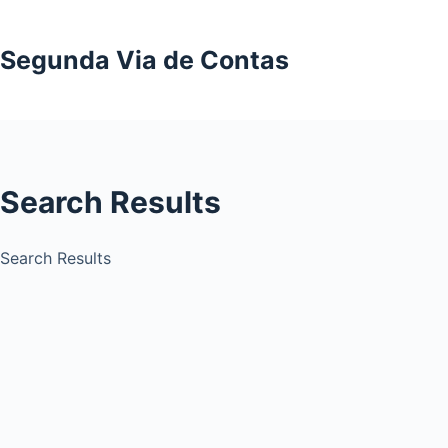
Pular
para
Segunda Via de Contas
o
conteúdo
Search Results
Search Results