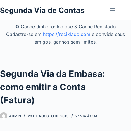
Pular
Segunda Via de Contas
para
o
conteúdo
♻️ Ganhe dinheiro: Indique & Ganhe Reciklado
Cadastre-se em
https://reciklado.com
e convide seus
amigos, ganhos sem limites.
Segunda Via da Embasa:
como emitir a Conta
(Fatura)
ADMIN
23 DE AGOSTO DE 2019
2ª VIA ÁGUA