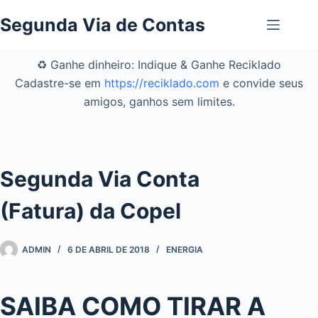
Pular
Segunda Via de Contas
para
o
conteúdo
♻️ Ganhe dinheiro: Indique & Ganhe Reciklado
Cadastre-se em
https://reciklado.com
e convide seus
amigos, ganhos sem limites.
Segunda Via Conta
(Fatura) da Copel
ADMIN
6 DE ABRIL DE 2018
ENERGIA
SAIBA COMO TIRAR A