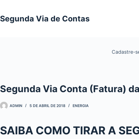
Pular
para
Segunda Via de Contas
o
conteúdo
Cadastre-
Segunda Via Conta (Fatura) da
ADMIN
5 DE ABRIL DE 2018
ENERGIA
SAIBA COMO TIRAR A SEG