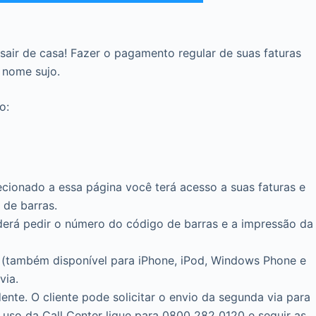
 sair de casa! Fazer o pagamento regular de suas faturas
 nome sujo.
o:
cionado a essa página você terá acesso a suas faturas e
 de barras.
derá pedir o número do código de barras e a impressão da
es (também disponível para iPhone, iPod, Windows Phone e
via.
te. O cliente pode solicitar o envio da segunda via para
r uso da Call Center ligue para 0800 282 0120 e seguir as