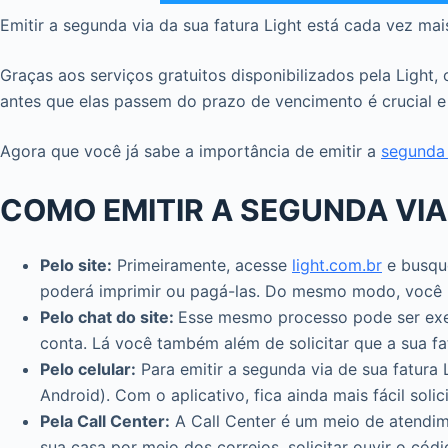
Emitir a segunda via da sua fatura Light está cada vez mais
Graças aos serviços gratuitos disponibilizados pela Light
antes que elas passem do prazo de vencimento é crucial e 
Agora que você já sabe a importância de emitir a
segunda 
COMO EMITIR A SEGUNDA VIA
Pelo site:
Primeiramente, acesse
light.com.br
e busque
poderá imprimir ou pagá-las. Do mesmo modo, você po
Pelo chat do site:
Esse mesmo processo pode ser exec
conta. Lá você também além de solicitar que a sua fat
Pelo celular:
Para emitir a segunda via de sua fatura 
Android). Com o aplicativo, fica ainda mais fácil soli
Pela Call Center:
A Call Center é um meio de atendime
sua casa por meio dos correios, solicitar ouvir o có