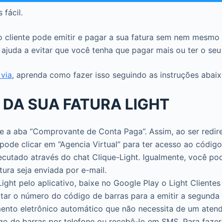
 fácil.
, o cliente pode emitir e pagar a sua fatura sem nem mesmo
ajuda a evitar que você tenha que pagar mais ou ter o seu
via
, aprenda como fazer isso seguindo as instruções abaix
 DA SUA FATURA LIGHT
 a aba “Comprovante de Conta Paga”. Assim, ao ser redire
de clicar em “Agencia Virtual” para ter acesso ao código
utado através do chat Clique-Light. Igualmente, você po
ura seja enviada por e-mail.
Light pelo aplicativo, baixe no Google Play o Light Client
citar o número do código de barras para a emitir a segunda 
nto eletrônico automático que não necessita de um atenden
digo de barras por telefone ou recebê-lo em SMS. Para faze