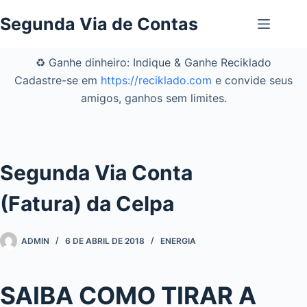
Pular
Segunda Via de Contas
para
o
conteúdo
♻️ Ganhe dinheiro: Indique & Ganhe Reciklado
Cadastre-se em
https://reciklado.com
e convide seus
amigos, ganhos sem limites.
Segunda Via Conta
(Fatura) da Celpa
ADMIN
6 DE ABRIL DE 2018
ENERGIA
SAIBA COMO TIRAR A